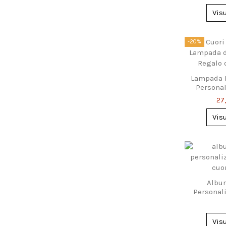
Vis
-20%
Lampada L
Persona
27
Vis
Album
Personali
Ide
Vis