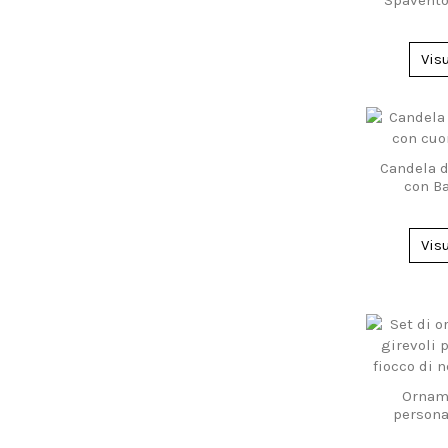
di Hall
Vis
Candela d
con Ba
Per
Vis
Orname
persona