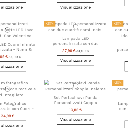
ualizzazione
Visualizzazione
-20%
-20%
Lampada LED
personalizzata con due
ED Cuore Infinito
cuori e nomi – regalo
lizzata – Nomi &
perso
27,99 €
34,99 €
romantico
Data
rosa
,99 €
34,99 €
Visualizzazione
ualizzazione
-20%
Set Portachiavi Panda
Personalizzati Coppia
 Fotografico
Lamp
Insieme
zzato con Cuori –
con 
10,99 €
a Romantica
34,99 €
Visualizzazione
ualizzazione