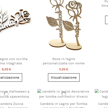
Po
Str
Ha
legno con scritta
Rosa in legno
a ritagliata
personalizzata con nome
inciso
6,99 €
11,99 €
ualizzazione
Visualizzazione
candela Zucca
Candela in Legno per Tomba
Cande
sa – Decorazione
con Incisione e Picchetto
co