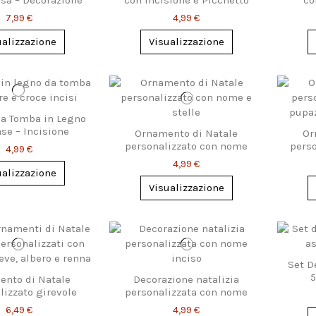
oween da Brivido
7,99 €
4,99 €
ualizzazione
Visualizzazione
a Tomba in Legno
se – Incisione
Ornamento di Natale
Or
sonalizzata
personalizzato con nome
perso
4,99 €
4,99 €
ualizzazione
Visualizzazione
Set D
5
nto di Natale
Decorazione natalizia
lizzato girevole
personalizzata con nome
inciso
6,49 €
4,99 €