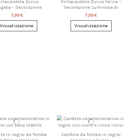
rtacandela Zucca
Portacandela Zucca Felice –
egata – Decorazione
Decorazione Luminosa di
lloween Originale
Halloween
7,99 €
7,99 €
Visualizzazione
Visualizzazione
la in Legno da Tomba
Candela da Tomba in Legno
n Base e Incisione
con Croce e Cuore –