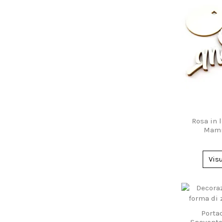
Rosa in 
Mamm
Vis
Porta
Spavento