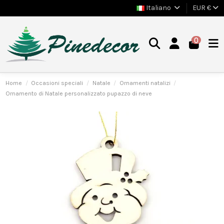
Italiano
EUR €
0
Home
Occasioni speciali
Natale
Ornamenti natalizi
Ornamento di Natale personalizzato pupazzo di neve