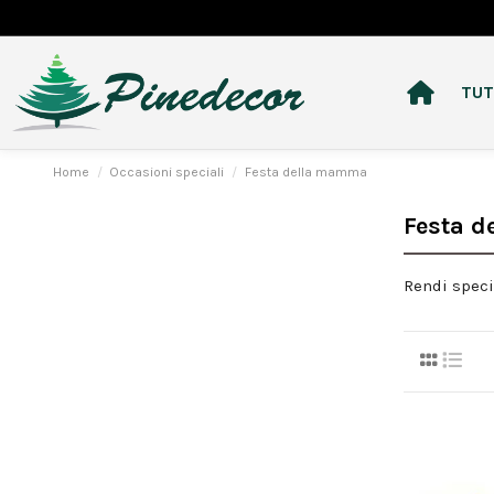
TUT
Home
Occasioni speciali
Festa della mamma
Festa 
Rendi speci