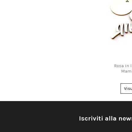
Rosa in 
Mamm
Vis
Iscriviti alla new