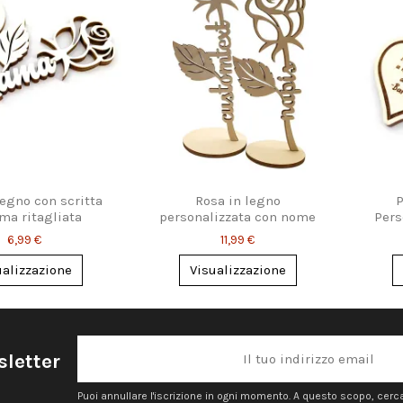
legno con scritta
Rosa in legno
P
a ritagliata
personalizzata con nome
Pers
inciso
6,99 €
11,99 €
ualizzazione
Visualizzazione
sletter
Puoi annullare l'iscrizione in ogni momento. A questo scopo, cerca l