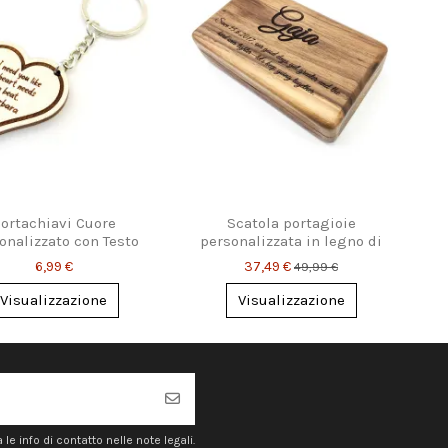
ortachiavi Cuore
Scatola portagioie
onalizzato con Testo
personalizzata in legno di
Inciso
noce – con nome e dedica
6,99 €
37,49 €
49,99 €
incisi, regalo...
Visualizzazione
Visualizzazione
e info di contatto nelle note legali.