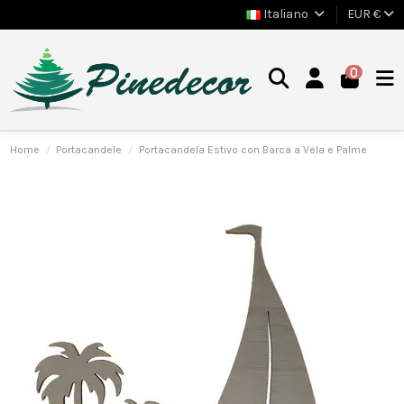
Italiano
EUR €
0
Home
Portacandele
Portacandela Estivo con Barca a Vela e Palme