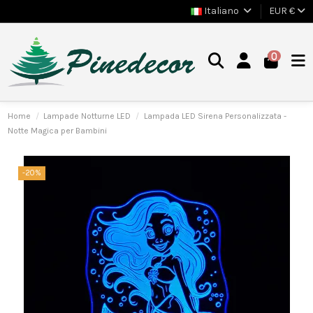
Italiano
EUR €
0
Home
Lampade Notturne LED
Lampada LED Sirena Personalizzata -
Notte Magica per Bambini
-20%