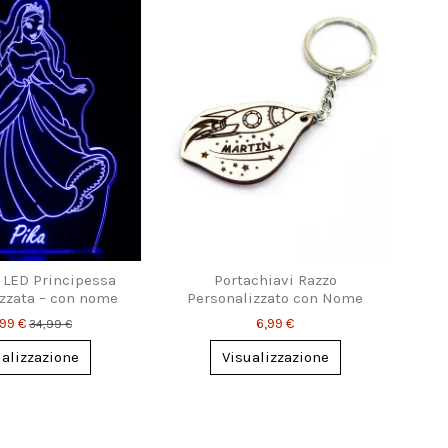
LED Principessa
Portachiavi Razzo
zzata – con nome
Personalizzato con Nome
 per cameretta
Inciso
,99 €
6,99 €
34,99 €
ualizzazione
Visualizzazione