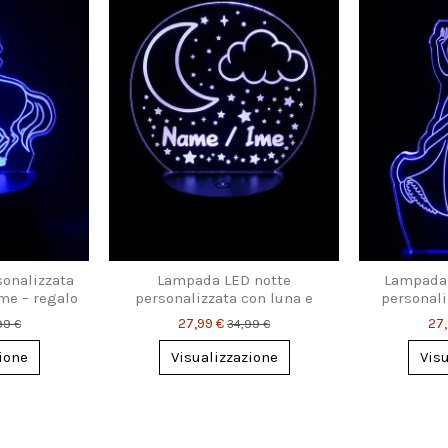
onalizzata
Lampada LED notte
Lampada 
me – regalo
personalizzata con luna e
personali
ambini
stelle – con nome per
inciso
27,99 €
27
99 €
34,99 €
bambini
ione
Visualizzazione
Vis