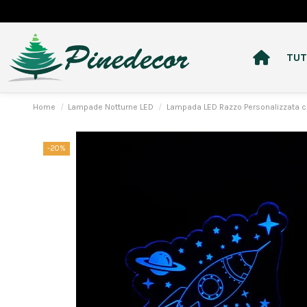
TUT
Home
Lampade Notturne LED
Lampada LED Razzo Personalizzata c
-20%