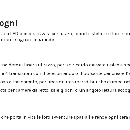
)
sogni
da LED personalizzata con razzo, pianeti, stelle e il loro no
que ami sognare in grande.
ncidere al laser sul razzo, per un ricordo davvero unico e spe
i e 4 transizioni con il telecomando o il pulsante per creare l’
pesso e trasparente, per linee di luce incredibili che durano n
ta per camere da letto, sale giochi o un angolo lettura accog
e porta in vita le loro avventure spaziali e rende ogni sera 