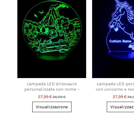
Lampada LED dinosauro
Lampada LED pers
personalizzata con nome –
con unicorno e no
Idea regalo fantastica
magico per b
27,99 €
27,99 €
34,99 €
34,
Visualizzazione
Visualizzaz