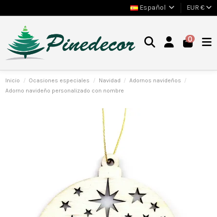
Español
EUR €
0
Inicio
Ocasiones especiales
Navidad
Adornos navideños
Adorno navideño personalizado con nombre