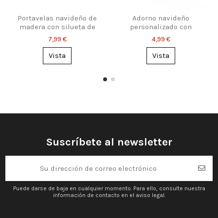
Portavelas navideño de
Adorno navideño
madera con silueta de
personalizado con
Papá Noel y reno
nombre
7,99 €
4,99 €
Vista
Vista
Suscríbete al newsletter
Puede darse de baja en cualquier momento. Para ello, consulte nuestra
información de contacto en el aviso legal.