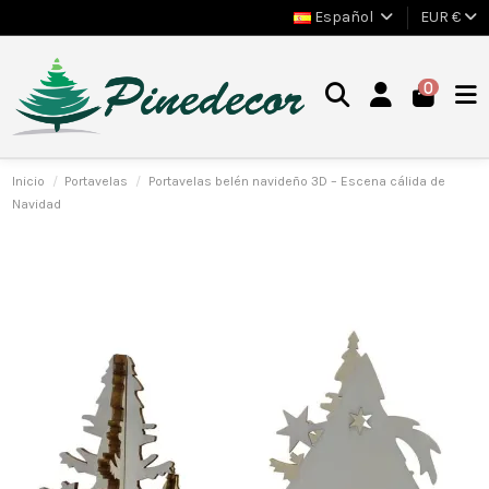
Español
EUR €
0
Inicio
Portavelas
Portavelas belén navideño 3D – Escena cálida de
Navidad