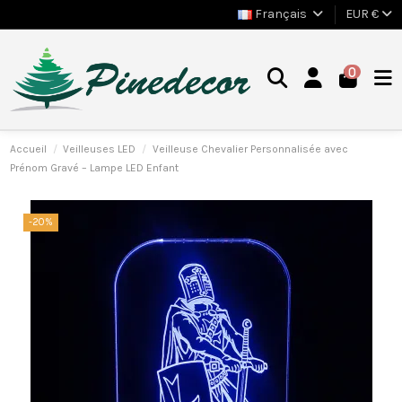
Français
EUR €
0
Accueil
Veilleuses LED
Veilleuse Chevalier Personnalisée avec
Prénom Gravé – Lampe LED Enfant
-20%