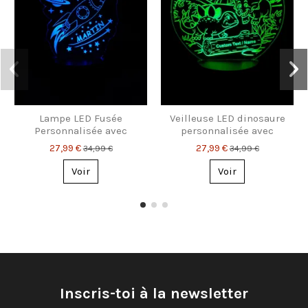
Lampe LED Fusée
Veilleuse LED dinosaure
Personnalisée avec
personnalisée avec
Prénom – Veilleuse
prénom – Cadeau parfait
27,99 €
27,99 €
34,99 €
34,99 €
Magique pour Enfants
pour enfants
& Rêveurs
Voir
Voir
Inscris-toi à la newsletter