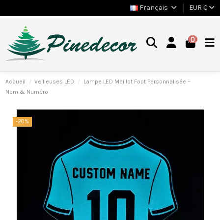
Français
EUR €
0
Accueil
Veilleuses LED
Lampe LED Maillot Foot Personnalisée –
Nom & Numéro
-20%