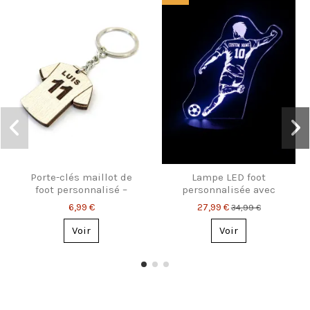
Porte-clés maillot de
Lampe LED foot
foot personnalisé –
personnalisée avec
Prénom & numéro
prénom et numéro
6,99 €
27,99 €
34,99 €
Voir
Voir