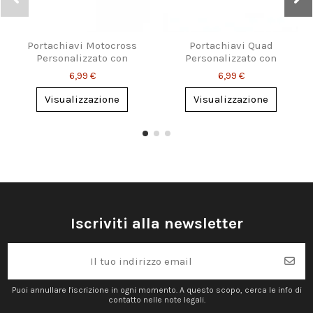
Portachiavi Motocross
Portachiavi Quad
Personalizzato con
Personalizzato con
Nome
Nome – 2 Varianti
6,99 €
6,99 €
Visualizzazione
Visualizzazione
Iscriviti alla newsletter
Puoi annullare l'iscrizione in ogni momento. A questo scopo, cerca le info di
contatto nelle note legali.