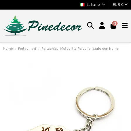
Italiano
EUR €
0
Home
Portachiavi
Portachiavi Motoslitta Personalizzato con Nome