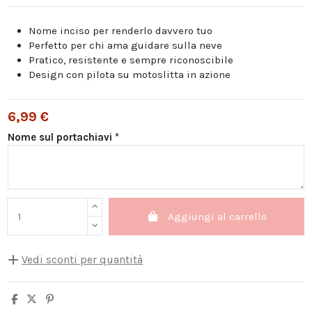
Nome inciso per renderlo davvero tuo
Perfetto per chi ama guidare sulla neve
Pratico, resistente e sempre riconoscibile
Design con pilota su motoslitta in azione
6,99 €
Nome sul portachiavi *
Aggiungi al carrello
Vedi sconti per quantità
Quantità
Sconto unità
Salva
5
10%
3,50 €