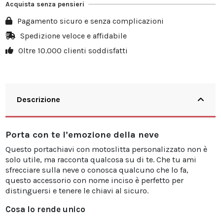
Acquista senza pensieri
10
20%
13,98 €
Pagamento sicuro e senza complicazioni
20
25%
34,95 €
Spedizione veloce e affidabile
Oltre 10.000 clienti soddisfatti
30
30%
62,91 €
Descrizione
Porta con te l’emozione della neve
Questo portachiavi con motoslitta personalizzato non è
solo utile, ma racconta qualcosa su di te. Che tu ami
sfrecciare sulla neve o conosca qualcuno che lo fa,
questo accessorio con nome inciso è perfetto per
distinguersi e tenere le chiavi al sicuro.
Cosa lo rende unico