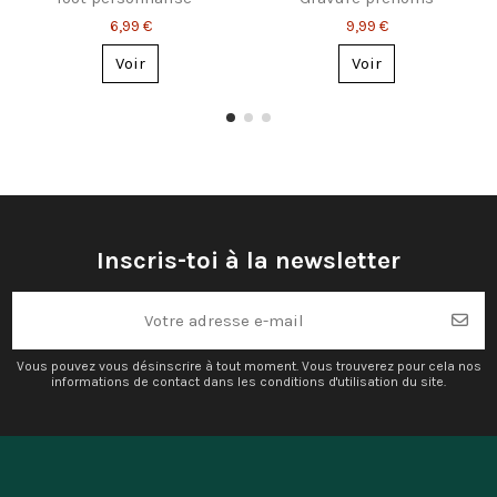
Prénom & numéro
assortis
6,99 €
9,99 €
Voir
Voir
Inscris-toi à la newsletter
Vous pouvez vous désinscrire à tout moment. Vous trouverez pour cela nos
informations de contact dans les conditions d'utilisation du site.