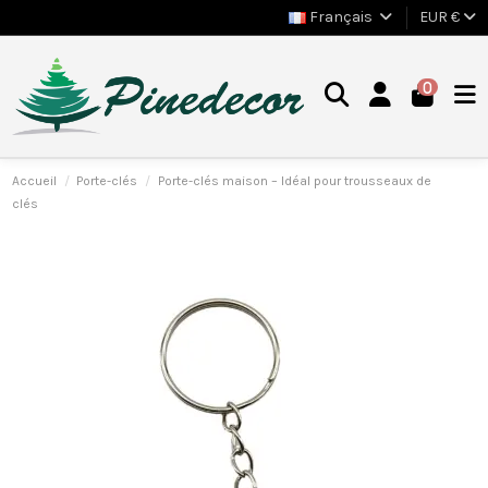
Français
EUR €
0
Accueil
Porte-clés
Porte-clés maison – Idéal pour trousseaux de
clés