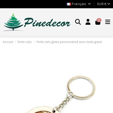
Français
EUR €
0
Accueil
Porte-clés
Porte-clés globe personnalisé avec texte gravé