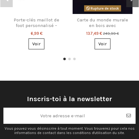
Rupture de stock
Porte-clés maillot de
Carte du monde murale
foot personnalisé –
en bois avec
Prénom & numéro
rétroéclairage LED
6,99 €
137,49 €
249,99 €
Voir
Voir
Inscris-toi à la newsletter
Vous pouvez vous désinscrire à tout moment. Vous trouverez pour cela nos
informations de contact dans les conditions d'utilisation du site.