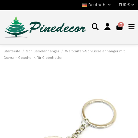
Deutsch
EUR €
0
Startseite
Schlüsselanhänger
Weltkarten-Schlüsselanhänger mit
Gravur – Geschenk für Globetrotter