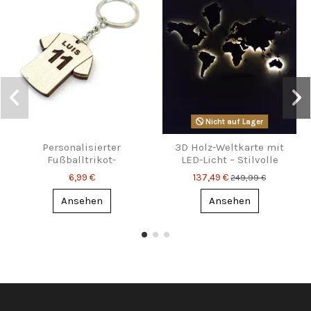
Nicht auf Lager
Personalisierter
3D Holz-Weltkarte mit
Fußballtrikot-
LED-Licht – Stilvolle
Schlüsselanhänger mit
Wanddeko für Reisefans
6,99 €
137,49 €
249,99 €
Name & Nummer
Ansehen
Ansehen