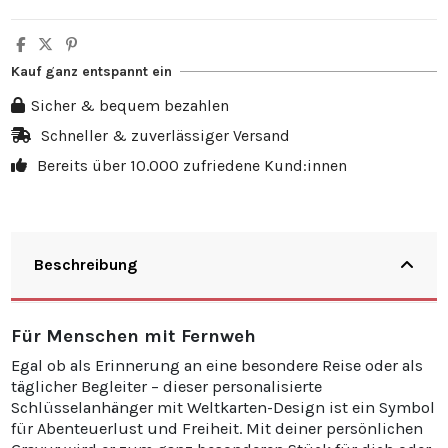
Menge
Rabatt auf Stückzahl
Sie sparen
5
10%
3,50 €
Kauf ganz entspannt ein
10
20%
13,98 €
Sicher & bequem bezahlen
20
25%
34,95 €
Schneller & zuverlässiger Versand
Bereits über 10.000 zufriedene Kund:innen
30
30%
62,91 €
Beschreibung
Für Menschen mit Fernweh
Egal ob als Erinnerung an eine besondere Reise oder als
täglicher Begleiter – dieser personalisierte
Schlüsselanhänger mit Weltkarten-Design ist ein Symbol
für Abenteuerlust und Freiheit. Mit deiner persönlichen