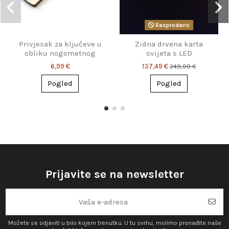
Rasprodano
Privjesak za ključeve u
Zidna drvena karta
obliku nogometnog
svijeta s LED
dresa s imenom
osvjetljenjem
6,99 €
137,49 €
249,99 €
Pogled
Pogled
Prijavite se na newsletter
Možete se odjaviti u bilo kojem trenutku. U tu svrhu, molimo pronađite naše