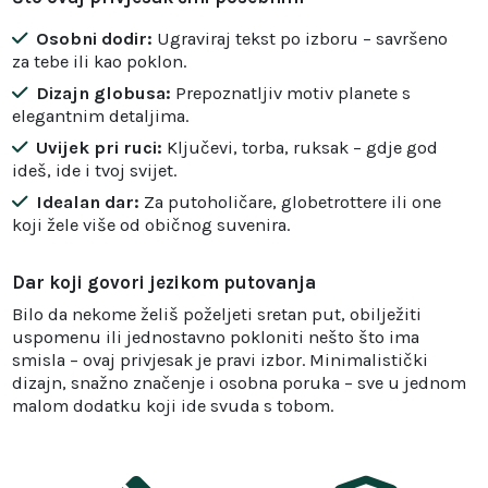
Osobni dodir:
Ugraviraj tekst po izboru – savršeno
za tebe ili kao poklon.
Dizajn globusa:
Prepoznatljiv motiv planete s
elegantnim detaljima.
Uvijek pri ruci:
Ključevi, torba, ruksak – gdje god
ideš, ide i tvoj svijet.
Idealan dar:
Za putoholičare, globetrottere ili one
koji žele više od običnog suvenira.
Dar koji govori jezikom putovanja
Bilo da nekome želiš poželjeti sretan put, obilježiti
uspomenu ili jednostavno pokloniti nešto što ima
smisla – ovaj privjesak je pravi izbor. Minimalistički
dizajn, snažno značenje i osobna poruka – sve u jednom
malom dodatku koji ide svuda s tobom.