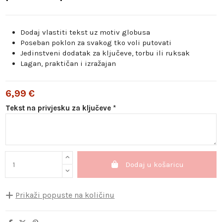
Dodaj vlastiti tekst uz motiv globusa
Poseban poklon za svakog tko voli putovati
Jedinstveni dodatak za ključeve, torbu ili ruksak
Lagan, praktičan i izražajan
6,99 €
Tekst na privjesku za ključeve *
Dodaj u košaricu
Prikaži popuste na količinu
Količina
Jedinični popust
Ušteda