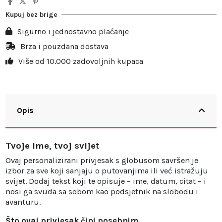
5
10%
3,50 €
Kupuj bez brige
10
20%
13,98 €
Sigurno i jednostavno plaćanje
20
25%
34,95 €
Brza i pouzdana dostava
Više od 10.000 zadovoljnih kupaca
30
30%
62,91 €
Opis
Tvoje ime, tvoj svijet
Ovaj personalizirani privjesak s globusom savršen je
izbor za sve koji sanjaju o putovanjima ili već istražuju
svijet. Dodaj tekst koji te opisuje – ime, datum, citat – i
nosi ga svuda sa sobom kao podsjetnik na slobodu i
avanturu.
Što ovaj privjesak čini posebnim