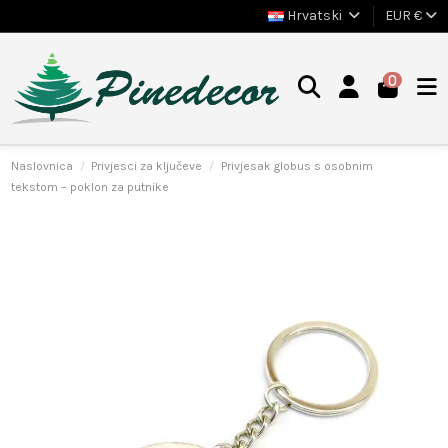
Hrvatski
EUR €
0
Naslovnica
Privjesci za ključeve
Privjesak globus s osobnim
tekstom – poklon za putnike