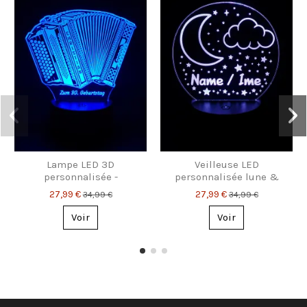
Lampe LED 3D
Veilleuse LED
personnalisée -
personnalisée lune &
Accordéon - Cadeau pour
étoiles avec prénom –
27,99 €
27,99 €
34,99 €
34,99 €
les joueurs d'accordéon
lampe pour enfants
Voir
Voir