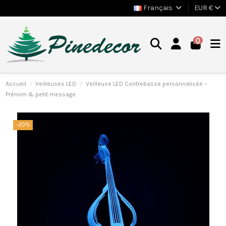
Français
EUR €
0
Accueil
Veilleuses LED
Veilleuse LED Contrebasse personnalisée –
Prénom & petit message
-20%