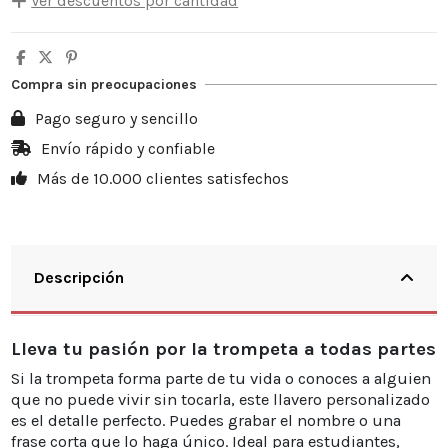
Ver descuentos por cantidad
Cantidad
Descuento unitario
Usted ahorra
5
10%
3,50 €
Compra sin preocupaciones
10
20%
13,98 €
Pago seguro y sencillo
20
25%
34,95 €
Envío rápido y confiable
Más de 10.000 clientes satisfechos
30
30%
62,91 €
Descripción
Lleva tu pasión por la trompeta a todas partes
Si la trompeta forma parte de tu vida o conoces a alguien
que no puede vivir sin tocarla, este llavero personalizado
es el detalle perfecto. Puedes grabar el nombre o una
frase corta que lo haga único. Ideal para estudiantes,