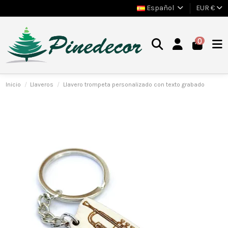
Español
EUR €
0
Inicio
Llaveros
Llavero trompeta personalizado con texto grabado