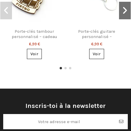
Porte-clés tambour
Porte-clés guitare
personnalisé – cadeau
personnalisé –
pour batteurs
acoustique ou
6,99 €
6,99 €
électrique
Voir
Voir
Inscris-toi à la newsletter