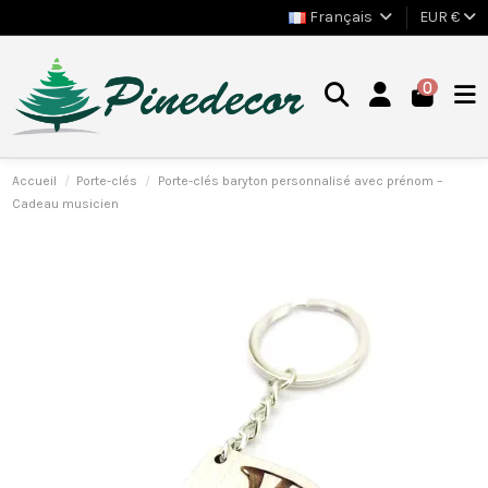
Français
EUR €
0
Accueil
Porte-clés
Porte-clés baryton personnalisé avec prénom –
Cadeau musicien