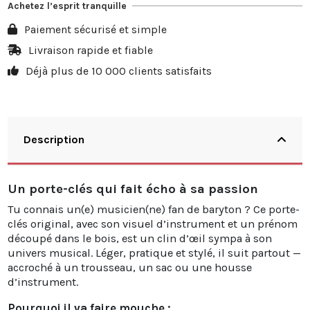
Achetez l’esprit tranquille
10
20%
13,98 €
Paiement sécurisé et simple
20
25%
34,95 €
Livraison rapide et fiable
Déjà plus de 10 000 clients satisfaits
30
30%
62,91 €
Description
Un porte-clés qui fait écho à sa passion
Tu connais un(e) musicien(ne) fan de baryton ? Ce porte-
clés original, avec son visuel d’instrument et un prénom
découpé dans le bois, est un clin d’œil sympa à son
univers musical. Léger, pratique et stylé, il suit partout —
accroché à un trousseau, un sac ou une housse
d’instrument.
Pourquoi il va faire mouche :