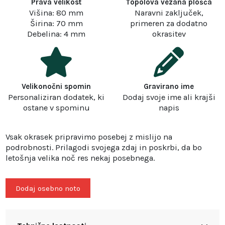
Prava velikost
Topolova vezana plošča
Višina: 80 mm
Naravni zaključek,
Širina: 70 mm
primeren za dodatno
Debelina: 4 mm
okrasitev
Velikonočni spomin
Gravirano ime
Personaliziran dodatek, ki
Dodaj svoje ime ali krajši
ostane v spominu
napis
Vsak okrasek pripravimo posebej z mislijo na
podrobnosti. Prilagodi svojega zdaj in poskrbi, da bo
letošnja velika noč res nekaj posebnega.
Dodaj osebno noto