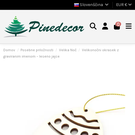
Slovenščina
EUR €
0
Domov
Posebne priložnosti
Velika Noč
Velikonočni okrasek z
graviranim imenom – leseno jajce