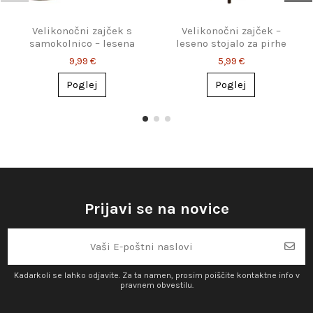
Velikonočni zajček s
Velikonočni zajček –
samokolnico – lesena
leseno stojalo za pirhe
dekoracija za pirhe
9,99 €
5,99 €
Poglej
Poglej
Prijavi se na novice
Kadarkoli se lahko odjavite. Za ta namen, prosim poiščite kontaktne info v
pravnem obvestilu.