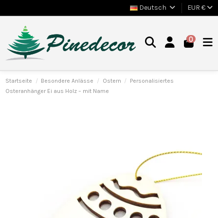
Deutsch
EUR €
0
Startseite
Besondere Anlässe
Ostern
Personalisiertes
Osteranhänger Ei aus Holz – mit Name