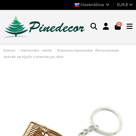
Slovenščina
EUR €
0
Domov
Harmonike - darila
Klavirska Harmonika - Personaliziran
obesek za ključe z imenom po izbiri