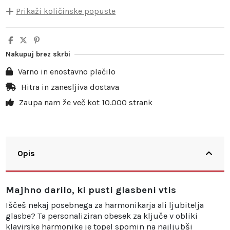
Prikaži količinske popuste
Količina
Popust na enoto
Prihranek
5
10%
3,50 €
Nakupuj brez skrbi
10
20%
13,98 €
Varno in enostavno plačilo
20
25%
34,95 €
Hitra in zanesljiva dostava
Zaupa nam že več kot 10.000 strank
30
30%
62,91 €
Opis
Majhno darilo, ki pusti glasbeni vtis
Iščeš nekaj posebnega za harmonikarja ali ljubitelja
glasbe? Ta personaliziran obesek za ključe v obliki
klavirske harmonike je topel spomin na najljubši