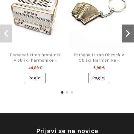
Personaliziran hranilnik
Personaliziran Obesek v
v obliki harmonike –
Obliki Harmonike –
Darilo za harmonikaše
Popolno Darilo za
44,99 €
6,99 €
Harmonikaše
Poglej
Poglej
Prijavi se na novice