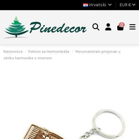
Hrvatski
EUR €
0
Naslovnica
Pokloni za Harmonikaše
Personalizirani privjesak u
obliku harmonike s imenom