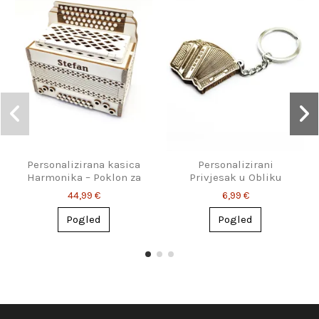
Personalizirana kasica
Personalizirani
Harmonika – Poklon za
Privjesak u Obliku
glazbenike
Harmonike – Poklon za
44,99 €
6,99 €
Glazbene Entuzijaste
Pogled
Pogled