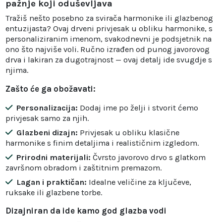
pažnje koji oduševljava
Tražiš nešto posebno za svirača harmonike ili glazbenog
entuzijasta? Ovaj drveni privjesak u obliku harmonike, s
personaliziranim imenom, svakodnevni je podsjetnik na
ono što najviše voli. Ručno izrađen od punog javorovog
drva i lakiran za dugotrajnost — ovaj detalj ide svugdje s
njima.
Zašto će ga obožavati:
Personalizacija:
Dodaj ime po želji i stvorit ćemo
privjesak samo za njih.
Glazbeni dizajn:
Privjesak u obliku klasične
harmonike s finim detaljima i realističnim izgledom.
Prirodni materijali:
Čvrsto javorovo drvo s glatkom
završnom obradom i zaštitnim premazom.
Lagan i praktičan:
Idealne veličine za ključeve,
ruksake ili glazbene torbe.
Dizajniran da ide kamo god glazba vodi