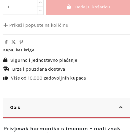
Dodaj u košaricu
Prikaži popuste na količinu
Količina
Jedinični popust
Ušteda
5
10%
3,50 €
Kupuj bez brige
10
20%
13,98 €
Sigurno i jednostavno plaćanje
20
25%
34,95 €
Brza i pouzdana dostava
Više od 10.000 zadovoljnih kupaca
30
30%
62,91 €
Opis
Privjesak harmonika s imenom – mali znak