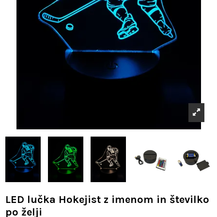
LED lučka Hokejist z imenom in številko
po želji