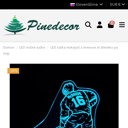
Slovenščina
EUR €
0
Domov
LED nočne lučke
LED lučka Hokejist z imenom in številko po
želji
−20%