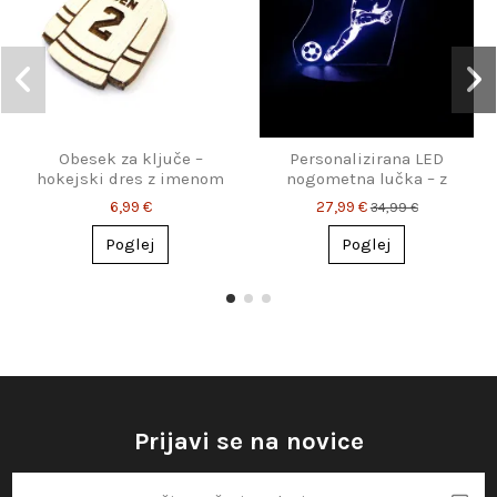
Obesek za ključe –
Personalizirana LED
hokejski dres z imenom
nogometna lučka – z
in številko
imenom in številko po
6,99 €
27,99 €
34,99 €
tvoji izbiri
Poglej
Poglej
Prijavi se na novice