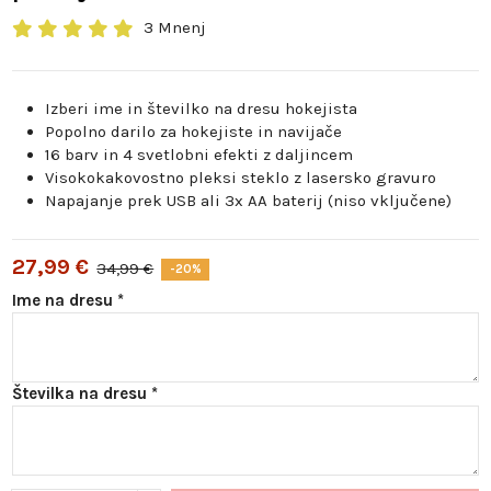
3 Mnenj
Izberi ime in številko na dresu hokejista
Popolno darilo za hokejiste in navijače
16 barv in 4 svetlobni efekti z daljincem
Visokokakovostno pleksi steklo z lasersko gravuro
Napajanje prek USB ali 3x AA baterij (niso vključene)
27,99 €
34,99 €
-20%
Ime na dresu *
Številka na dresu *