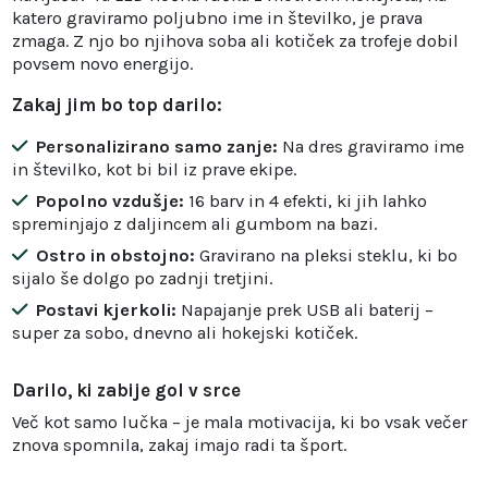
katero graviramo poljubno ime in številko, je prava
zmaga. Z njo bo njihova soba ali kotiček za trofeje dobil
povsem novo energijo.
Zakaj jim bo top darilo:
Personalizirano samo zanje:
Na dres graviramo ime
in številko, kot bi bil iz prave ekipe.
Popolno vzdušje:
16 barv in 4 efekti, ki jih lahko
spreminjajo z daljincem ali gumbom na bazi.
Ostro in obstojno:
Gravirano na pleksi steklu, ki bo
sijalo še dolgo po zadnji tretjini.
Postavi kjerkoli:
Napajanje prek USB ali baterij –
super za sobo, dnevno ali hokejski kotiček.
Darilo, ki zabije gol v srce
Več kot samo lučka – je mala motivacija, ki bo vsak večer
znova spomnila, zakaj imajo radi ta šport.