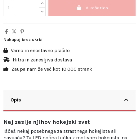
V košarico
Nakupuj brez skrbi
Varno in enostavno plačilo
Hitra in zanesljiva dostava
Zaupa nam že več kot 10.000 strank
Opis
Naj zasije njihov hokejski svet
Iščeš nekaj posebnega za strastnega hokejista ali
navijača? Ta LED nočna lučka z motivom hokejista, na