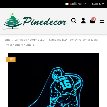
Italiano
EUR €
0
Home
Lampade Notturne LED
Lampada LED Hockey Personalizzata
– Incidi Nome e Numero
-20%