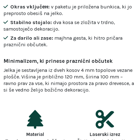
Okras vključен:
v paketu je priložena bunkica, ki jo
preprosto obesiš na jelko.
Stabilno stojalo:
dva kosa se zložita v trdno,
samostoječo dekoracijo.
Za darilo ali zase:
majhna gesta, ki hitro pričara
praznični občutek.
Minimalizem, ki prinese praznični občutek
Jelka je sestavljena iz dveh kosov 4 mm topolove vezane
plošče. Višina je približno 120 mm, širina 100 mm –
ravno prav za vse, ki nimajo prostora za pravo drevesce, a
si še vedno želijo božično dekoracijo.
Material
Laserski izrez