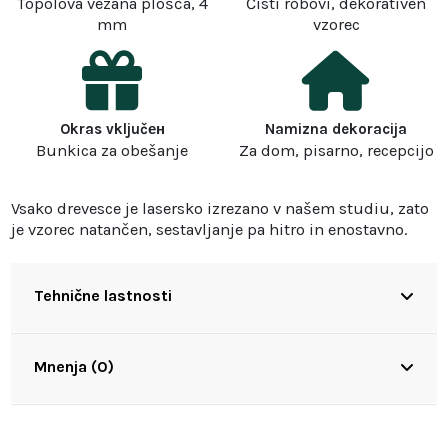
Topolova vezana plošča, 4
Čisti robovi, dekorativen
mm
vzorec
Okras vključен
Namizna dekoracija
Bunkica za obešanje
Za dom, pisarno, recepcijo
Vsako drevesce je lasersko izrezano v našem studiu, zato
je vzorec natančen, sestavljanje pa hitro in enostavno.
Tehnične lastnosti
Mnenja (0)