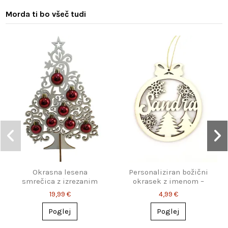
Morda ti bo všeč tudi
Okrasna lesena
Personaliziran božični
smrečica z izrezanim
okrasek z imenom –
vzorcem in bunkicami
snežinke & smrečice
19,99 €
4,99 €
Poglej
Poglej