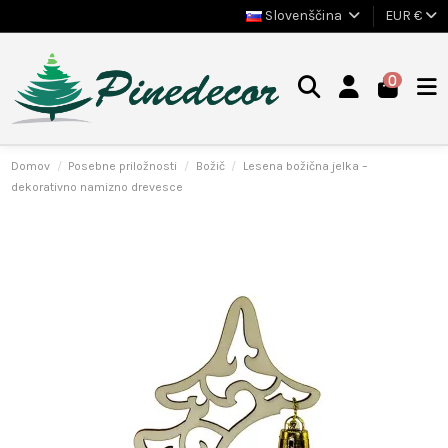
Slovenščina
EUR €
0
Domov
Posebne priložnosti
Božič
Lesena božična jelka –
dekorativno namizno drevesce