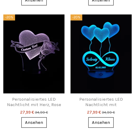
Ansehen
Ansehen
-20%
-20%
Personalisiertes LED
Personalisiertes LED
Nachtlicht mit Herz, Rose
Nachtlicht mit
& Wunschgravur
Unendlichkeitszeichen,
27,99 €
27,99 €
34,99 €
34,99 €
Namen & Datum
Ansehen
Ansehen