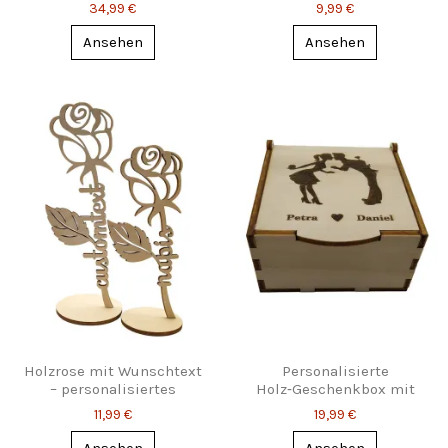
Namen
mit Gravur – Für Zwei, die
34,99 €
9,99 €
zusammengehören
Ansehen
Ansehen
Holzrose mit Wunschtext
Personalisierte
– personalisiertes
Holz‑Geschenkbox mit
Deko‑Geschenk
Gravur – 2 Größen, deine
11,99 €
19,99 €
zwei Namen