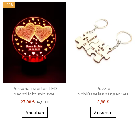
-20%
Personalisiertes LED
Puzzle
Nachtlicht mit zwei
Schlüsselanhänger-Set
Herzen, Namen & Datum
mit Gravur – Zwei passen
27,99 €
9,99 €
34,99 €
perfekt
Ansehen
Ansehen