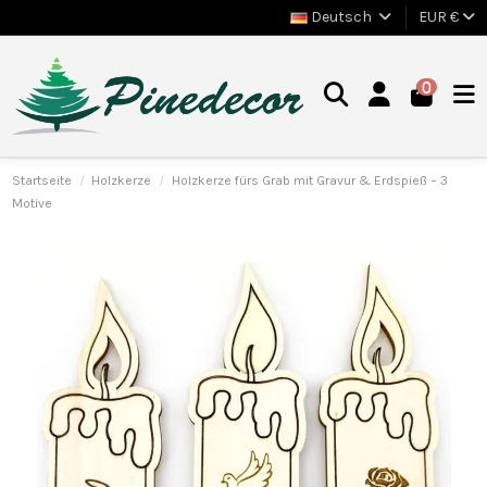
Deutsch
EUR €
0
Startseite
Holzkerze
Holzkerze fürs Grab mit Gravur & Erdspieß – 3
Motive