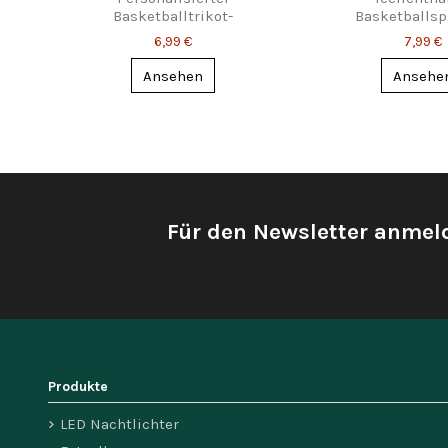
Basketballtrikot-
Basketballspi
Schlüsselanhänger mit
Dribbling-Silhouet
6,99 €
7,99 €
Name & Nummer
Ansehen
Ansehe
Für den Newsletter anmel
Produkte
LED Nachtlichter