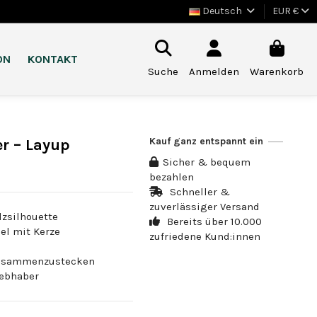
Deutsch
EUR €
ON
KONTAKT
Suche
Anmelden
Warenkorb
Kauf ganz entspannt ein
er – Layup
Sicher & bequem
bezahlen
Schneller &
zuverlässiger Versand
lzsilhouette
Bereits über 10.000
el mit Kerze
zufriedene Kund:innen
h zusammenzustecken
iebhaber