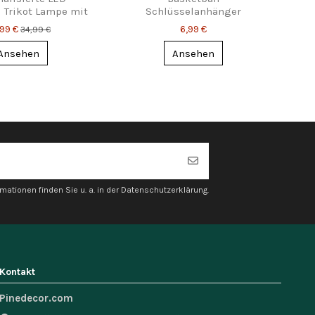
l Trikot Lampe mit
Schlüsselanhänger
e & Nummer
personalisiert – 2 Designs
,99 €
6,99 €
34,99 €
mit Namen
Ansehen
Ansehen
mationen finden Sie u. a. in der Datenschutzerklärung.
Kontakt
Pinedecor.com