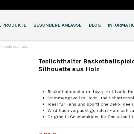
E PRODUKTE
BESONDERE ANLÄSSE
BLOG
INFORMATI
lhouette aus Holz
Teelichthalter Basketballspiel
Silhouette aus Holz
Basketballspieler im Layup – stilvolle Ho
Stimmungsvolles Licht- und Schattenspi
Ideal für Fans und sportliche Deko-Ideen
Wird flach verpackt geliefert – einfac
Originelle Geschenkidee für Basketballl