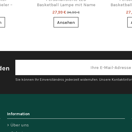
eler –
Basketball Lampe mit Name
Basketbal
te für Fans
& Nummer
Nam
27,99 €
27
34,99 €
n
Ansehen
den
Sie können Ihr Einverständnis jederzeit widerrufen. Unsere Kontaktinfor
Information
Über uns