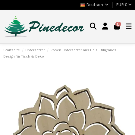
Deutsch
EUR €
0
Startseite
Untersetzer
Rosen-Untersetzer aus Holz – filigranes
Design für Tisch & Deko