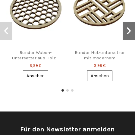
Runder Waben-
Runder Holzuntersetzer
Untersetzer aus Holz –
mit modernem
stylisch & funktional
Linienmuster –
3,99 €
3,99 €
geometrisch & stilvoll
Ansehen
Ansehen
Für den Newsletter anmelden