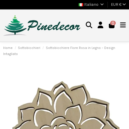
Italiano
EUR €
0
Home
Sottobicchieri
Sottobicchiere Fiore Rosa in Legno – Design
Intagliato