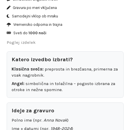
Gravura po meri vključena
Samodejni vklop ob mraku
Vremensko odporna in trajna
Sveti do
1000 noči
Poglej izdelek
Katero izvedbo izbrati?
Klasična sveča:
preprosta in brezčasna, primerna za
vsak nagrobnik.
Angel:
simbolična in tolažilna – pogosto izbrana za
otroke in nežne spomine.
Ideje za gravuro
Polno ime (npr.
Anna Novak
)
Ime + datumi (npr.
1948–2024
)