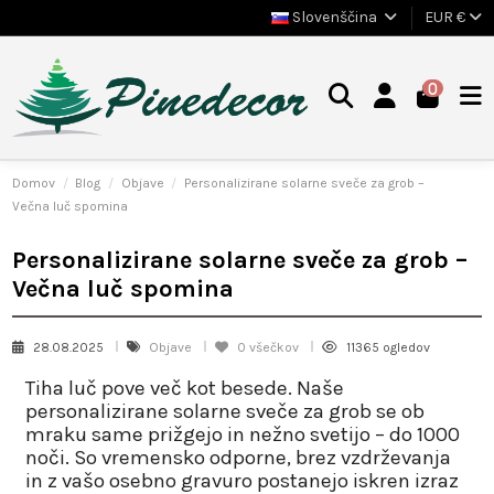
Slovenščina
EUR €
0
Domov
Blog
Objave
Personalizirane solarne sveče za grob –
Večna luč spomina
Personalizirane solarne sveče za grob –
Večna luč spomina
28.08.2025
Objave
0
všečkov
11365 ogledov
Tiha luč pove več kot besede. Naše
personalizirane solarne sveče za grob
se ob
mraku same prižgejo in nežno svetijo – do
1000
noči
. So vremensko odporne, brez vzdrževanja
in z vašo osebno gravuro postanejo iskren izraz