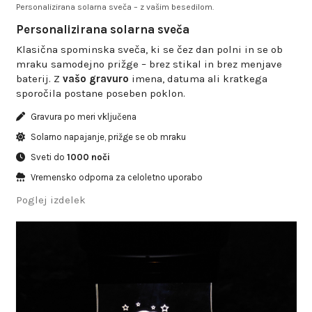
Personalizirana solarna sveča – z vašim besedilom.
Personalizirana solarna sveča
Klasična spominska sveča, ki se čez dan polni in se ob
mraku samodejno prižge – brez stikal in brez menjave
baterij. Z
vašo gravuro
imena, datuma ali kratkega
sporočila postane poseben poklon.
Gravura po meri vključena
Solarno napajanje, prižge se ob mraku
Sveti do
1000 noči
Vremensko odporna za celoletno uporabo
Poglej izdelek