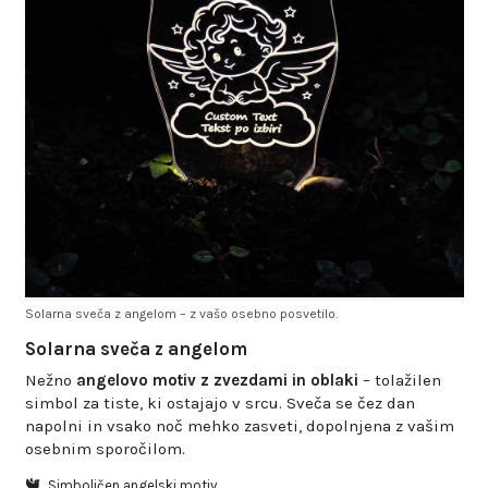
Solarna sveča z angelom – z vašo osebno posvetilo.
Solarna sveča z angelom
Nežno
angelovo motiv z zvezdami in oblaki
– tolažilen
simbol za tiste, ki ostajajo v srcu. Sveča se čez dan
napolni in vsako noč mehko zasveti, dopolnjena z vašim
osebnim sporočilom.
Simboličen angelski motiv