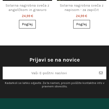
Solarna nagrobna sveča z
Solarna nagrobna sveča z
angelčkom in gravuro
napisom - za zapičit
24,99 €
24,99 €
Poglej
Poglej
Prijavi se na novice
Kadarkoli se lahko odjavite. Za ta namen, prosim poiščite kontaktne info v
pravnem obvestilu.