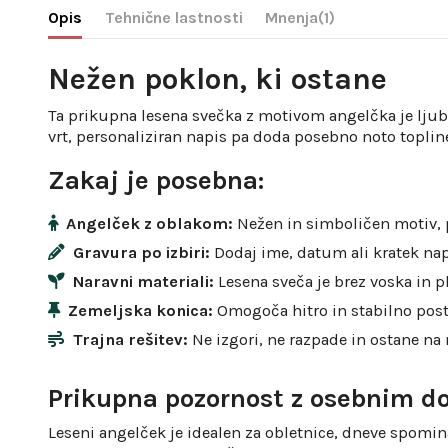
Opis
Tehnične lastnosti
Mnenja
(1)
Nežen poklon, ki ostane
Ta prikupna lesena svečka z motivom angelčka je ljube
vrt, personaliziran napis pa doda posebno noto topline
Zakaj je posebna:
Angelček z oblakom:
Nežen in simboličen motiv, p
Gravura po izbiri:
Dodaj ime, datum ali kratek na
Naravni materiali:
Lesena sveča je brez voska in p
Zemeljska konica:
Omogoča hitro in stabilno post
Trajna rešitev:
Ne izgori, ne razpade in ostane na
Prikupna pozornost z osebnim d
Leseni angelček je idealen za obletnice, dneve spomi