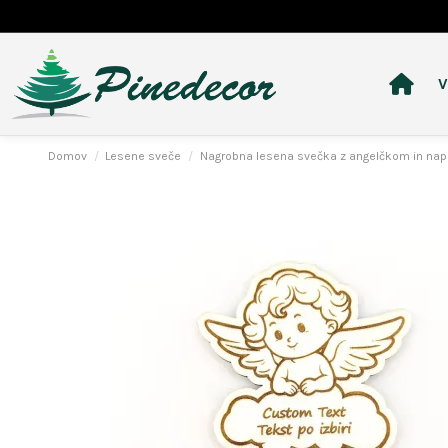
V
Domov
Lesene sveče
Nagrobna lesena svečka z angelčkom in na