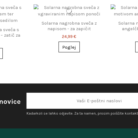
Solarna nagrobna sveča z
Solarna 
napisom - za zapičit
angelč
a sveča s
– zatič za
24,99 €
tavitev
Poglej
 novice
Kadarkoli se lahko odjavite. Za ta namen, prosim poiščite kontakt