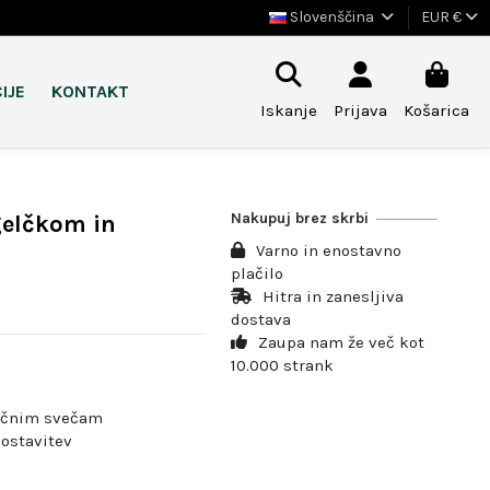
Slovenščina
EUR €
IJE
KONTAKT
Iskanje
Prijava
Košarica
Nakupuj brez skrbi
gelčkom in
Varno in enostavno
plačilo
Hitra in zanesljiva
dostava
Zaupa nam že več kot
10.000 strank
asičnim svečam
ostavitev