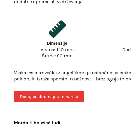
dodatne opreme ali vzdrževanja.
Dimenzije
Višina: 140 mm
Doda
Širina: 90 mm
Vsaka lesena svečka z angelčkom je natančno lasersko 
poklon, ki izraža spomin in nežnost – brez ognja in br
Dodaj osebni napis in naroči
Morda ti bo všeč tudi