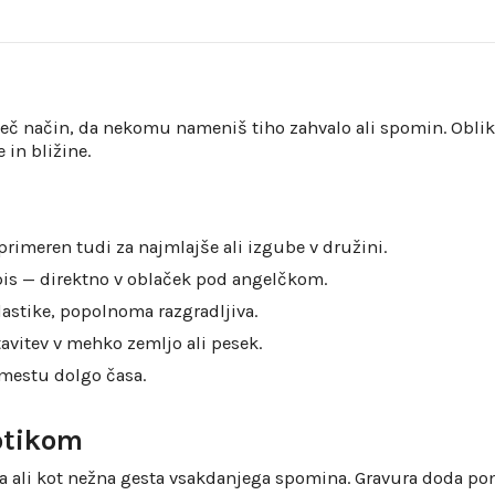
č način, da nekomu nameniš tiho zahvalo ali spomin. Oblikov
 in bližine.
rimeren tudi za najmlajše ali izgube v družini.
pis — direktno v oblaček pod angelčkom.
lastike, popolnoma razgradljiva.
avitev v mehko zemljo ali pesek.
 mestu dolgo časa.
otikom
na ali kot nežna gesta vsakdanjega spomina. Gravura doda po