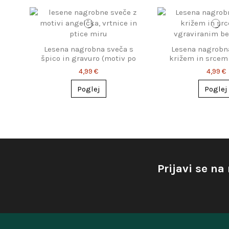
Lesena nagrobna sveča s
Lesena nagrobn
špico in gravuro (motiv po
križem in srcem 
izbiri)
enostavno pos
4,99 €
4,99 €
Poglej
Poglej
Prijavi se na