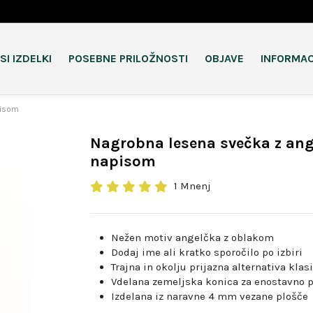
SI IZDELKI
POSEBNE PRILOŽNOSTI
OBJAVE
INFORMAC
pisom
Nagrobna lesena svečka z an
napisom
1 Mnenj
Nežen motiv angelčka z oblakom
Dodaj ime ali kratko sporočilo po izbiri
Trajna in okolju prijazna alternativa kl
Vdelana zemeljska konica za enostavno p
Izdelana iz naravne 4 mm vezane plošče