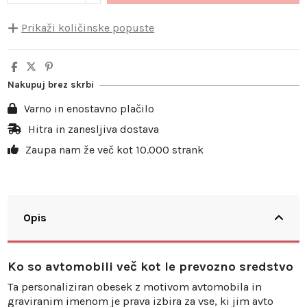
Prikaži količinske popuste
Količina
Popust na enoto
Prihranek
5
10%
3,50 €
Nakupuj brez skrbi
10
20%
13,98 €
Varno in enostavno plačilo
20
25%
34,95 €
Hitra in zanesljiva dostava
Zaupa nam že več kot 10.000 strank
30
30%
62,91 €
Opis
Ko so avtomobili več kot le prevozno sredstvo
Ta personaliziran obesek z motivom avtomobila in
graviranim imenom je prava izbira za vse, ki jim avto