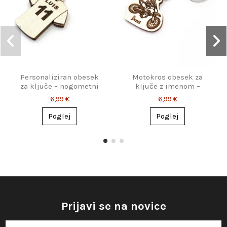
Personaliziran obesek
Motokros obesek za
za ključe – nogometni
ključe z imenom –
dres z imenom
Darilo za motokrosiste
6,99 €
6,99 €
Poglej
Poglej
Prijavi se na novice