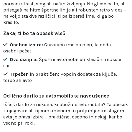
pomeni strast, slog ali način življenja. Ne glede na to, ali
prisegaš na hitre športne linije ali robusten retro videz –
na voljo sta dve različici, ti pa izbereš ime, ki ga bo
krasilo.
Zakaj ti bo ta obesek všeč
Osebna izbira:
Gravirano ime po meri, ki doda
osebni pečat
Dva dizajna:
Športni avtomobil ali klasični muscle
car
Trpežen in praktičen:
Popoln dodatek za ključe,
torbo ali avto
Odlično darilo za avtomobilske navdušence
Iščeš darilo za nekoga, ki obožuje avtomobile? Ta obesek
z njegovim ali njenim imenom in priljubljenim slogom
avta je prava izbira – praktično, osebno in nekaj, kar bo
vedno pri roki.