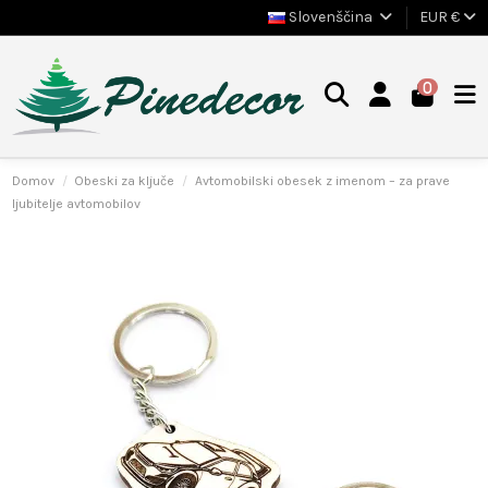
Slovenščina
EUR €
0
Domov
Obeski za ključe
Avtomobilski obesek z imenom – za prave
ljubitelje avtomobilov