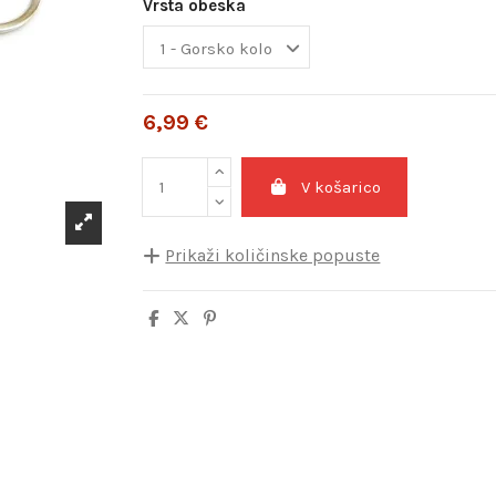
Vrsta obeska
6,99 €
V košarico
Prikaži količinske popuste
Količina
Popust na enoto
5
10%
10
20%
20
25%
30
30%