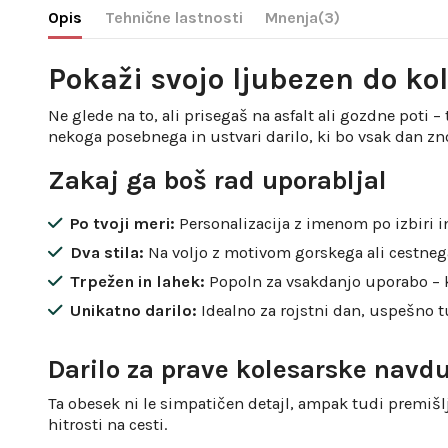
Opis
Tehnične lastnosti
Mnenja
(3)
Pokaži svojo ljubezen do ko
Ne glede na to, ali prisegaš na asfalt ali gozdne poti
nekoga posebnega in ustvari darilo, ki bo vsak dan zno
Zakaj ga boš rad uporabljal
Po tvoji meri:
Personalizacija z imenom po izbiri i
Dva stila:
Na voljo z motivom gorskega ali cestnega
Trpežen in lahek:
Popoln za vsakdanjo uporabo – kl
Unikatno darilo:
Idealno za rojstni dan, uspešno t
Darilo za prave kolesarske navd
Ta obesek ni le simpatičen detajl, ampak tudi premišljen
hitrosti na cesti.