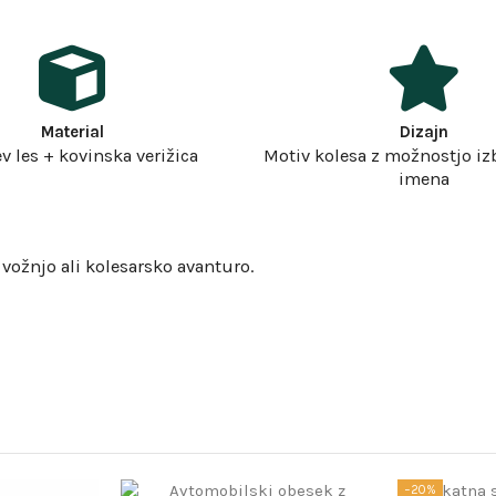
Material
Dizajn
ev les + kovinska verižica
Motiv kolesa z možnostjo izbi
imena
 vožnjo ali kolesarsko avanturo.
−20%