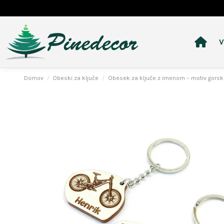
V
Domov
Obeski za ključe
Obesek za ključe z imenom – motiv gorsk