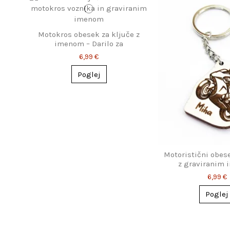
Motokros obesek za ključe z
imenom – Darilo za
motokrosiste
6,99 €
Poglej
Motoristični obese
z graviranim
6,99 €
Poglej