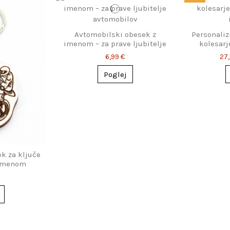
Avtomobilski obesek z
Personaliz
imenom – za prave ljubitelje
kolesarj
avtomobilov
b
6,99 €
27
Poglej
k za ključe
 imenom