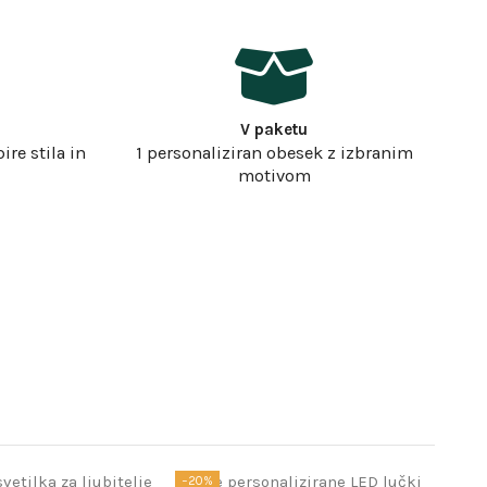
V paketu
re stila in
1 personaliziran obesek z izbranim
motivom
−20%