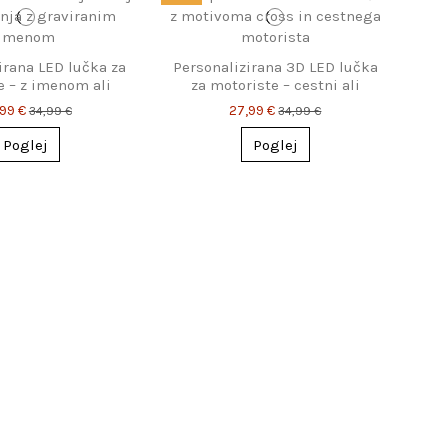
irana LED lučka za
Personalizirana 3D LED lučka
e – z imenom ali
za motoriste – cestni ali
esedilom
cross motor
,99 €
27,99 €
34,99 €
34,99 €
Poglej
Poglej