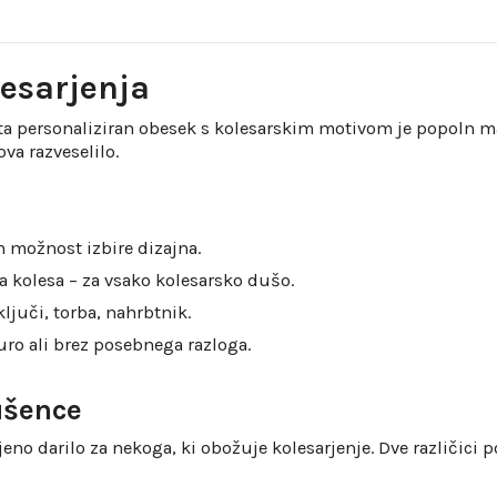
lesarjenja
 – ta personaliziran obesek s kolesarskim motivom je popoln m
va razveselilo.
n možnost izbire dizajna.
 kolesa – za vsako kolesarsko dušo.
juči, torba, nahrbtnik.
uro ali brez posebnega razloga.
ušence
o darilo za nekoga, ki obožuje kolesarjenje. Dve različici posk