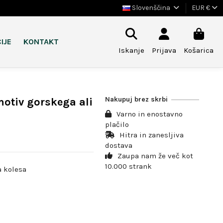
Slovenščina
EUR €
IJE
KONTAKT
Iskanje
Prijava
Košarica
Nakupuj brez skrbi
otiv gorskega ali
Varno in enostavno
plačilo
Hitra in zanesljiva
dostava
Zaupa nam že več kot
10.000 strank
a kolesa