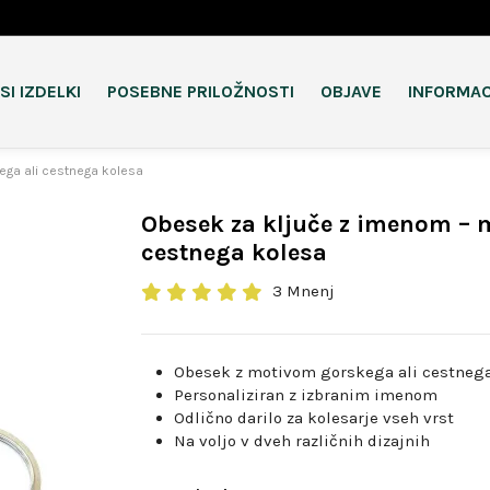
SI IZDELKI
POSEBNE PRILOŽNOSTI
OBJAVE
INFORMAC
ega ali cestnega kolesa
Obesek za ključe z imenom – m
cestnega kolesa
3 Mnenj
Obesek z motivom gorskega ali cestneg
Personaliziran z izbranim imenom
Odlično darilo za kolesarje vseh vrst
Na voljo v dveh različnih dizajnih