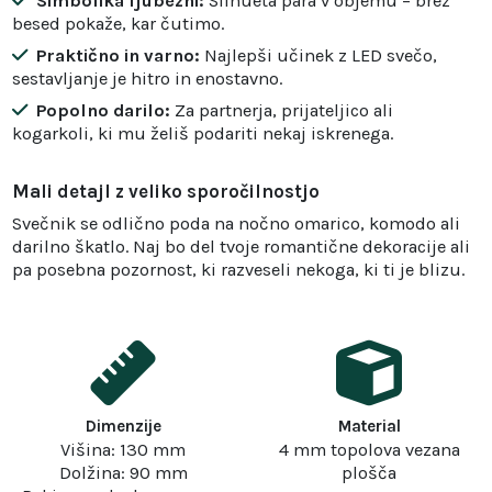
Simbolika ljubezni:
Silhueta para v objemu – brez
besed pokaže, kar čutimo.
Praktično in varno:
Najlepši učinek z LED svečo,
sestavljanje je hitro in enostavno.
Popolno darilo:
Za partnerja, prijateljico ali
kogarkoli, ki mu želiš podariti nekaj iskrenega.
Mali detajl z veliko sporočilnostjo
Svečnik se odlično poda na nočno omarico, komodo ali
darilno škatlo. Naj bo del tvoje romantične dekoracije ali
pa posebna pozornost, ki razveseli nekoga, ki ti je blizu.
Dimenzije
Material
Višina: 130 mm
4 mm topolova vezana
Dolžina: 90 mm
plošča