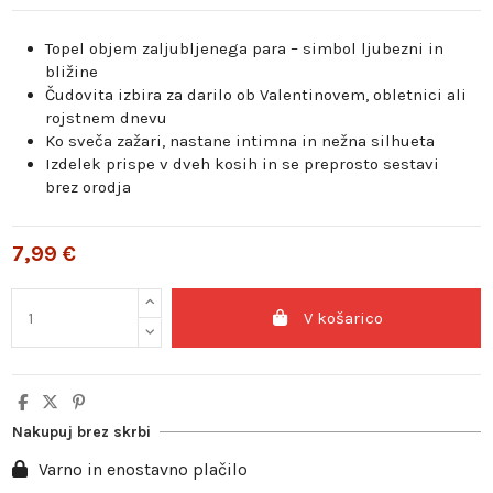
Topel objem zaljubljenega para – simbol ljubezni in
bližine
Čudovita izbira za darilo ob Valentinovem, obletnici ali
rojstnem dnevu
Ko sveča zažari, nastane intimna in nežna silhueta
Izdelek prispe v dveh kosih in se preprosto sestavi
brez orodja
7,99 €
V košarico
Nakupuj brez skrbi
Varno in enostavno plačilo