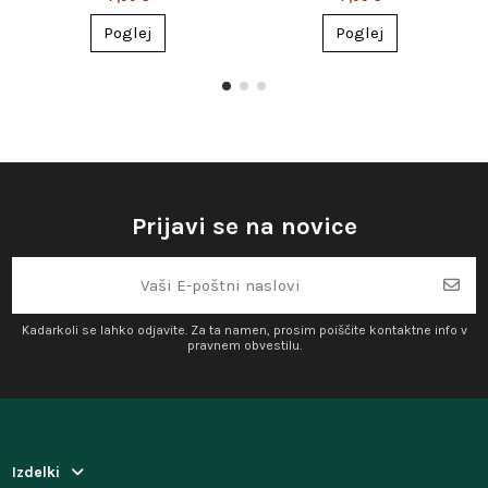
posebne trenutke
večerni ambient
Poglej
Poglej
Prijavi se na novice
Kadarkoli se lahko odjavite. Za ta namen, prosim poiščite kontaktne info v
pravnem obvestilu.
Izdelki