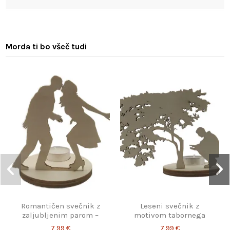
Morda ti bo všeč tudi
Romantičen svečnik z
Leseni svečnik z
zaljubljenim parom –
motivom tabornega
lesena silhueta za
ognja – sproščen
7,99 €
7,99 €