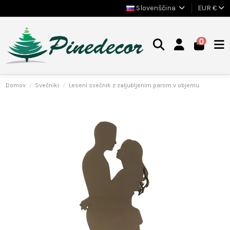
Slovenščina
EUR €
0
Domov
Svečniki
Leseni svečnik z zaljubljenim parom v objemu