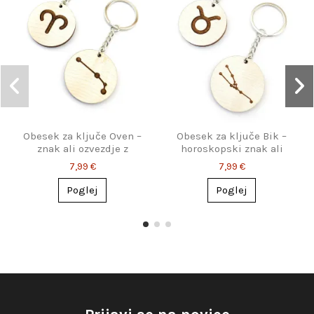
Obesek za ključe Oven –
Obesek za ključe Bik –
znak ali ozvezdje z
horoskopski znak ali
imenom
ozvezdje z imenom
7,99 €
7,99 €
Poglej
Poglej