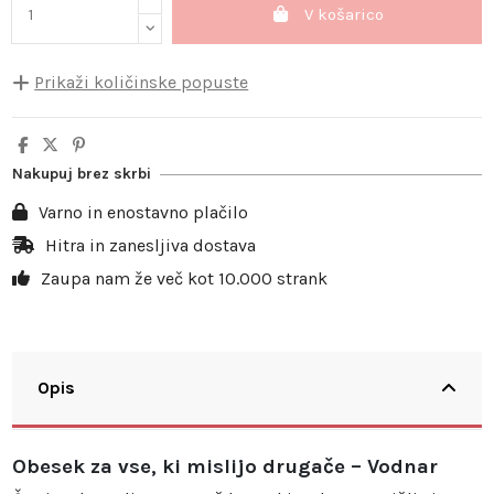
V košarico
Prikaži količinske popuste
Količina
Popust na enoto
Prihranek
5
10%
4,00 €
Nakupuj brez skrbi
10
20%
15,98 €
Varno in enostavno plačilo
20
25%
39,95 €
Hitra in zanesljiva dostava
Zaupa nam že več kot 10.000 strank
30
30%
71,91 €
Opis
Obesek za vse, ki mislijo drugače – Vodnar