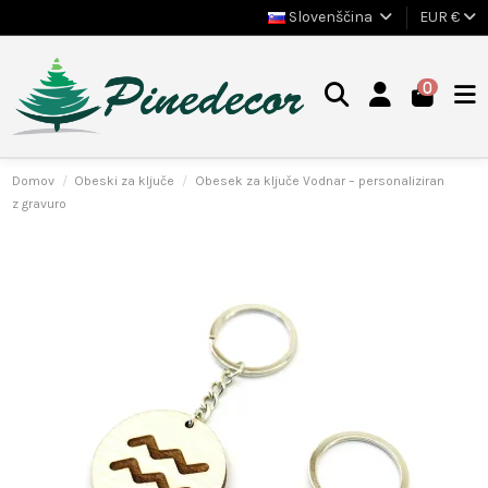
Slovenščina
EUR €
0
Domov
Obeski za ključe
Obesek za ključe Vodnar – personaliziran
z gravuro