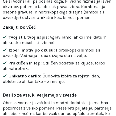
Če si Vodnar ali pa poznaš koga, ki vedno razmišlja izven
okvirjev, potem je ta obesek prava izbira. Kombinacija
osebne gravure in horoskopskega dizajna (simbol ali
ozvezdje) ustvari unikatni kos, ki nosi pomen.
Zakaj ti bo všeč
Tvoj stil, tvoj napis:
Vgraviramo lahko ime, datum
ali kratko misel – ti izbereš.
Izberi motiv po okusu:
Horoskopski simbol ali
ozvezdje Vodnarja – oba dizajna sta na voljo.
Praktičen in lep:
Odličen dodatek za ključe, torbo
ali nahrbtnik.
Unikatno darilo:
Čudovita izbira za rojstni dan,
obletnico ali kar tako – z mislijo.
Darilo za vse, ki verjamejo v zvezde
Obesek Vodnar je več kot le modni dodatek – je majhna
pozornost z veliko pomena. Preseneti prijatelja, partnerja
ali sebe z nečim, kar bo vsak dan polepšalo trenutek, ko