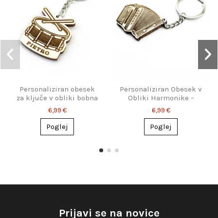
Personaliziran obesek
Personaliziran Obesek v
za ključe v obliki bobna
Obliki Harmonike –
– darilo za bobnarje
Popolno Darilo za
6,99 €
6,99 €
Harmonikaše
Poglej
Poglej
Prijavi se na novice