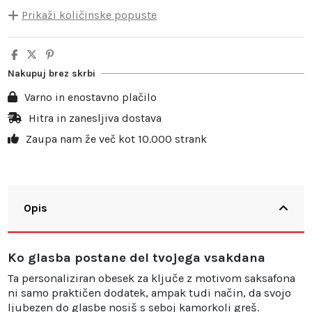
Prikaži količinske popuste
Količina
Popust na enoto
Prihranek
5
10%
3,50 €
Nakupuj brez skrbi
10
20%
13,98 €
Varno in enostavno plačilo
20
25%
34,95 €
Hitra in zanesljiva dostava
Zaupa nam že več kot 10.000 strank
30
30%
62,91 €
Opis
Ko glasba postane del tvojega vsakdana
Ta personaliziran obesek za ključe z motivom saksafona
ni samo praktičen dodatek, ampak tudi način, da svojo
ljubezen do glasbe nosiš s seboj kamorkoli greš.