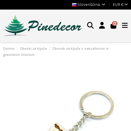
Slovenščina
EUR €
0
Domov
Obeski za ključe
Obesek za ključe s saksafonom in
graviranim imenom