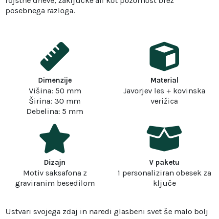
rojstne dneve, zaključke ali kot pozornost brez
posebnega razloga.
Dimenzije
Material
Višina: 50 mm
Javorjev les + kovinska
Širina: 30 mm
verižica
Debelina: 5 mm
Dizajn
V paketu
Motiv saksafona z
1 personaliziran obesek za
graviranim besedilom
ključe
Ustvari svojega zdaj in naredi glasbeni svet še malo bolj