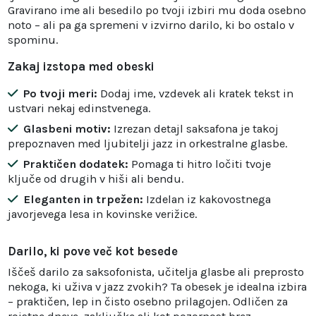
Gravirano ime ali besedilo po tvoji izbiri mu doda osebno
noto – ali pa ga spremeni v izvirno darilo, ki bo ostalo v
spominu.
Zakaj izstopa med obeski
Po tvoji meri:
Dodaj ime, vzdevek ali kratek tekst in
ustvari nekaj edinstvenega.
Glasbeni motiv:
Izrezan detajl saksafona je takoj
prepoznaven med ljubitelji jazz in orkestralne glasbe.
Praktičen dodatek:
Pomaga ti hitro ločiti tvoje
ključe od drugih v hiši ali bendu.
Eleganten in trpežen:
Izdelan iz kakovostnega
javorjevega lesa in kovinske verižice.
Darilo, ki pove več kot besede
Iščeš darilo za saksofonista, učitelja glasbe ali preprosto
nekoga, ki uživa v jazz zvokih? Ta obesek je idealna izbira
– praktičen, lep in čisto osebno prilagojen. Odličen za