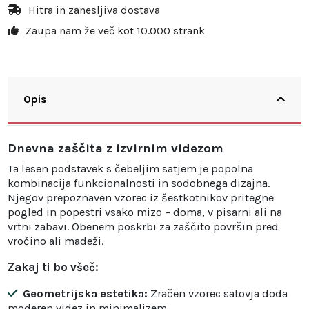
Hitra in zanesljiva dostava
Zaupa nam že več kot 10.000 strank
Opis
Dnevna zaščita z izvirnim videzom
Ta lesen podstavek s čebeljim satjem je popolna
kombinacija funkcionalnosti in sodobnega dizajna.
Njegov prepoznaven vzorec iz šestkotnikov pritegne
pogled in popestri vsako mizo – doma, v pisarni ali na
vrtni zabavi. Obenem poskrbi za zaščito površin pred
vročino ali madeži.
Zakaj ti bo všeč:
Geometrijska estetika:
Zračen vzorec satovja doda
moderen videz in minimalizem.