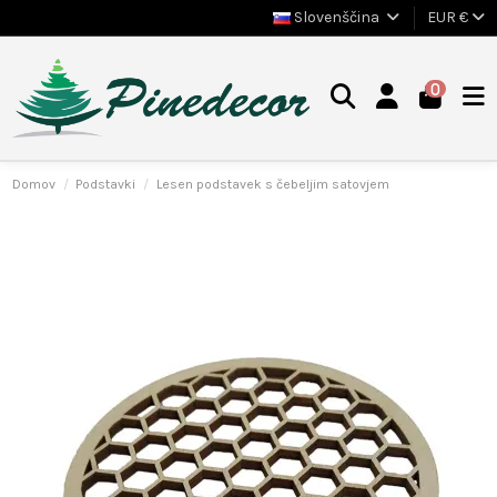
Slovenščina
EUR €
0
Domov
Podstavki
Lesen podstavek s čebeljim satovjem