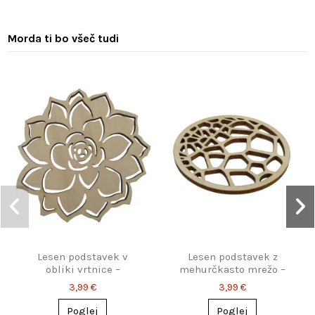
Morda ti bo všeč tudi
Lesen podstavek v
Lesen podstavek z
obliki vrtnice –
mehurčkasto mrežo –
elegantna zaščita za
igriv dizajn za
3,99 €
3,99 €
mizo
vsakdanjo rabo
Poglej
Poglej