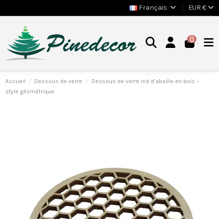
Français
EUR €
0
Accueil
Dessous de verre
Dessous de verre nid d’abeille en bois –
style géométrique