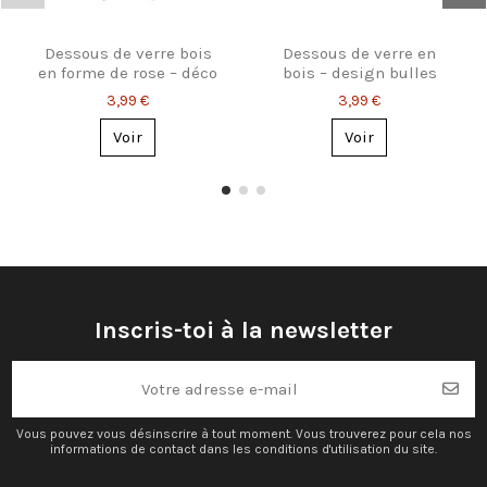
Dessous de verre bois
Dessous de verre en
en forme de rose – déco
bois – design bulles
florale
organiques
3,99 €
3,99 €
Voir
Voir
Inscris-toi à la newsletter
Vous pouvez vous désinscrire à tout moment. Vous trouverez pour cela nos
informations de contact dans les conditions d'utilisation du site.