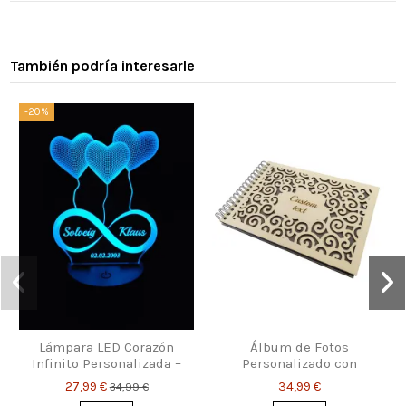
También podría interesarle
-20%
Lámpara LED Corazón
Álbum de Fotos
Infinito Personalizada –
Personalizado con
Nombres & Fecha
Portada de Madera
27,99 €
34,99 €
34,99 €
Calada