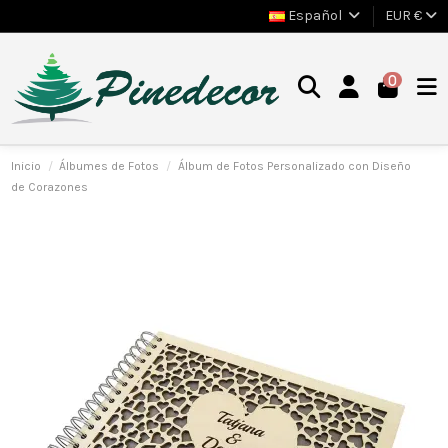
Español
EUR €
0
Inicio
Álbumes de Fotos
Álbum de Fotos Personalizado con Diseño
de Corazones