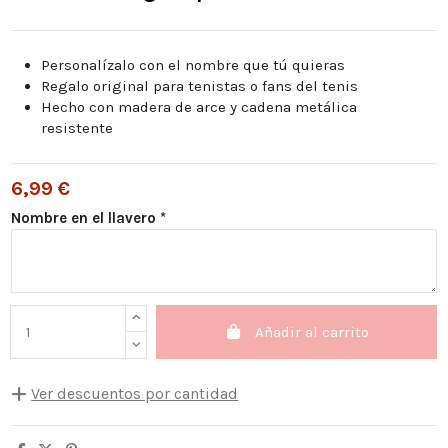
Personalízalo con el nombre que tú quieras
Regalo original para tenistas o fans del tenis
Hecho con madera de arce y cadena metálica
resistente
6,99 €
Nombre en el llavero *
Añadir al carrito
Ver descuentos por cantidad
Cantidad
Descuento unitario
Usted ahorra