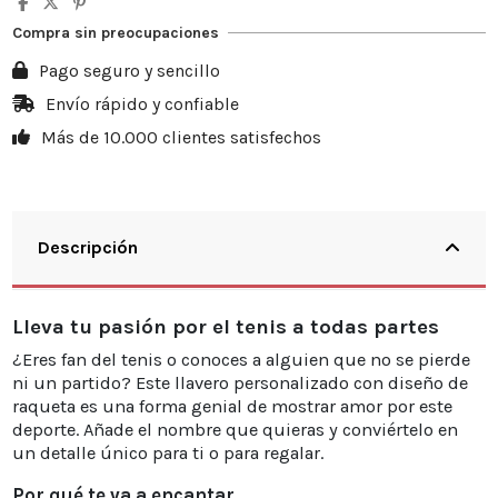
5
10%
3,50 €
Compra sin preocupaciones
10
20%
13,98 €
Pago seguro y sencillo
20
25%
34,95 €
Envío rápido y confiable
Más de 10.000 clientes satisfechos
30
30%
62,91 €
Descripción
Lleva tu pasión por el tenis a todas partes
¿Eres fan del tenis o conoces a alguien que no se pierde
ni un partido? Este llavero personalizado con diseño de
raqueta es una forma genial de mostrar amor por este
deporte. Añade el nombre que quieras y conviértelo en
un detalle único para ti o para regalar.
Por qué te va a encantar