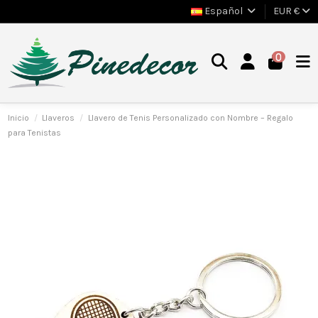
Español
EUR €
0
Inicio
Llaveros
Llavero de Tenis Personalizado con Nombre – Regalo
para Tenistas