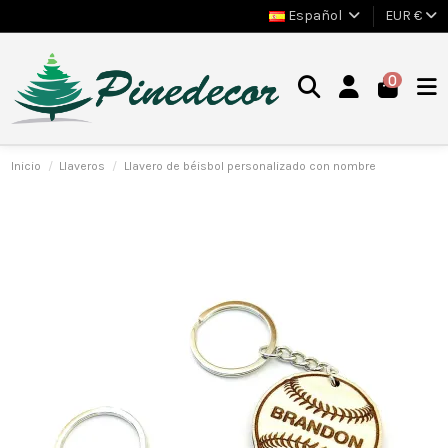
Español
EUR €
0
Inicio
Llaveros
Llavero de béisbol personalizado con nombre