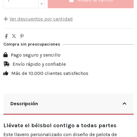
Ver descuentos por cantidad
Cantidad
Descuento unitario
Usted ahorra
5
10%
3,50 €
Compra sin preocupaciones
10
20%
13,98 €
Pago seguro y sencillo
20
25%
34,95 €
Envío rápido y confiable
Más de 10.000 clientes satisfechos
30
30%
62,91 €
Descripción
Llévate el béisbol contigo a todas partes
Este llavero personalizado con diseño de pelota de