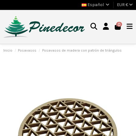
Español
EUR €
0
Inicio
Posavasos
Posavasos de madera con patrón de triángulos