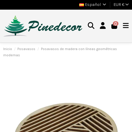
Español
EUR €
0
Inicio
Posavasos
Posavasos de madera con líneas geométricas
modernas