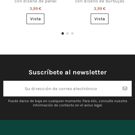
con diseño de panal
con diseño de burbujas
geométrico
orgánicas
3,99 €
3,99 €
Vista
Vista
Suscríbete al newsletter
Puede darse de baja en cualquier momento. Para ello, consulte nuestra
información de contacto en el aviso legal.