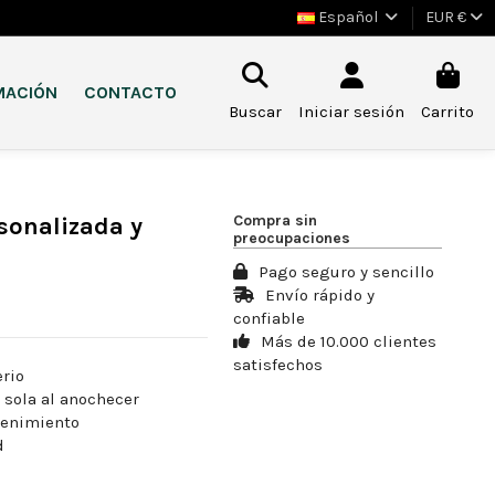
Español
EUR €
MACIÓN
CONTACTO
Buscar
Iniciar sesión
Carrito
Compra sin
rsonalizada y
preocupaciones
Pago seguro y sencillo
Envío rápido y
confiable
Más de 10.000 clientes
satisfechos
rio
 sola al anochecer
tenimiento
d
o