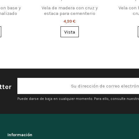
con base y
Vela de madera con cruz y
Vela con
nalizado
estaca para cementerio
cr
4,99 €
Vista
tter
Puede darse de baja en cualquier momento. Para ello, consulte nuestra
Información