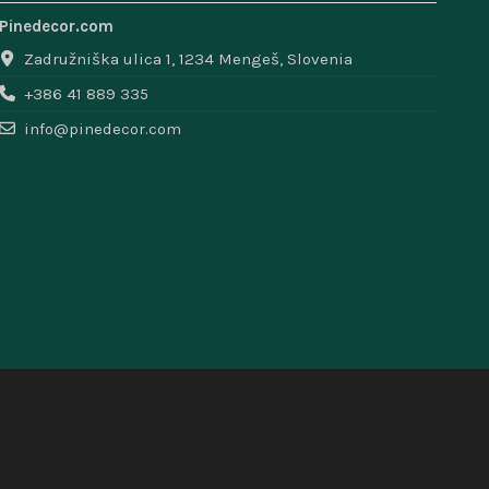
Pinedecor.com
Zadružniška ulica 1, 1234 Mengeš, Slovenia
+386 41 889 335
info@pinedecor.com