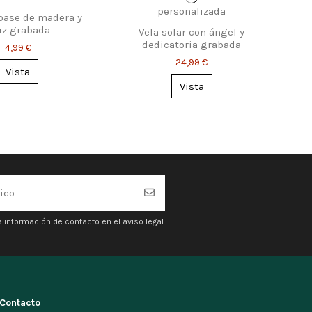
 base de madera y
uz grabada
Vela solar con ángel y
dedicatoria grabada
4,99 €
24,99 €
Vista
Vista
 información de contacto en el aviso legal.
Contacto