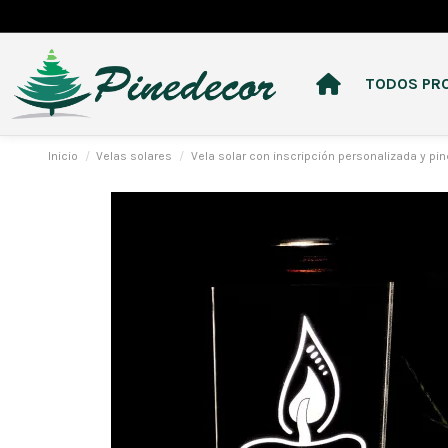
TODOS PR
Inicio
Velas solares
Vela solar con inscripción personalizada y pin