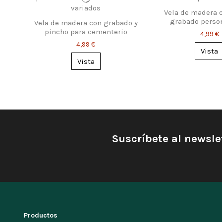
Vela de madera 
grabado perso
Vela de madera con grabado y
pincho para cementerio
4,99 €
4,99 €
Vista
Vista
Suscríbete al newsle
Productos