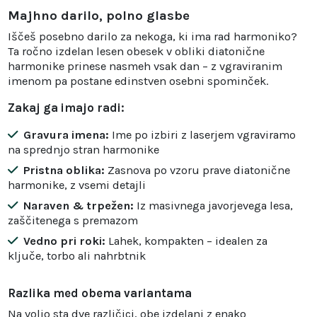
Majhno darilo, polno glasbe
Iščeš posebno darilo za nekoga, ki ima rad harmoniko?
Ta ročno izdelan lesen obesek v obliki diatonične
harmonike prinese nasmeh vsak dan – z vgraviranim
imenom pa postane edinstven osebni spominček.
Zakaj ga imajo radi:
Gravura imena:
Ime po izbiri z laserjem vgraviramo
na sprednjo stran harmonike
Pristna oblika:
Zasnova po vzoru prave diatonične
harmonike, z vsemi detajli
Naraven & trpežen:
Iz masivnega javorjevega lesa,
zaščitenega s premazom
Vedno pri roki:
Lahek, kompakten – idealen za
ključe, torbo ali nahrbtnik
Razlika med obema variantama
Na voljo sta dve različici, obe izdelani z enako