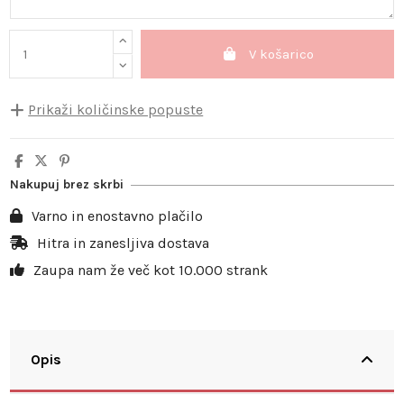
V košarico
Prikaži količinske popuste
Količina
Popust na enoto
Prihranek
5
10%
3,50 €
Nakupuj brez skrbi
10
20%
13,98 €
Varno in enostavno plačilo
20
25%
34,95 €
Hitra in zanesljiva dostava
Zaupa nam že več kot 10.000 strank
30
30%
62,91 €
Opis