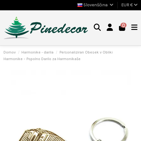
Slovenščina
EUR €
0
Domov
Harmonike - darila
Personaliziran Obesek v Obliki
Harmonike – Popolno Darilo za Harmonikaše