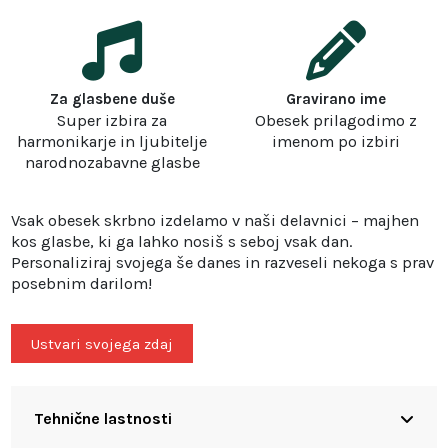
Za glasbene duše
Gravirano ime
Super izbira za
Obesek prilagodimo z
harmonikarje in ljubitelje
imenom po izbiri
narodnozabavne glasbe
Vsak obesek skrbno izdelamo v naši delavnici – majhen
kos glasbe, ki ga lahko nosiš s seboj vsak dan.
Personaliziraj svojega še danes in razveseli nekoga s prav
posebnim darilom!
Ustvari svojega zdaj
Tehnične lastnosti