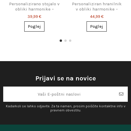
Personalizirano stojalo v
Personaliziran hranilnik
obliki harmonike –
v obliki harmonike –
popolno darilo za
Darilo za harmonikaše
39,99 €
44,99 €
harmonikarja
Poglej
Poglej
Prijavi se na novice
Kadarkoli se lahko odjavite. Za ta namen, prosim poiščite kontaktne info v
pravnem obvestilu.