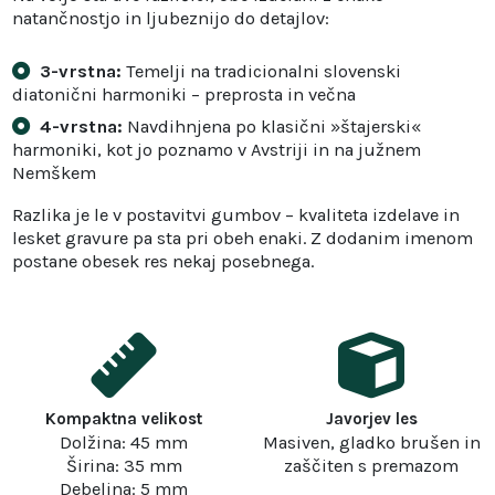
natančnostjo in ljubeznijo do detajlov:
3-vrstna:
Temelji na tradicionalni slovenski
diatonični harmoniki – preprosta in večna
4-vrstna:
Navdihnjena po klasični »štajerski«
harmoniki, kot jo poznamo v Avstriji in na južnem
Nemškem
Razlika je le v postavitvi gumbov – kvaliteta izdelave in
lesket gravure pa sta pri obeh enaki. Z dodanim imenom
postane obesek res nekaj posebnega.
Kompaktna velikost
Javorjev les
Dolžina: 45 mm
Masiven, gladko brušen in
Širina: 35 mm
zaščiten s premazom
Debelina: 5 mm