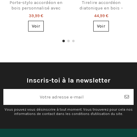
Porte-stylo accordéon en
Tirelire accordéon
bois personnalisé avec
diatonique en bois –
prénom
Cadeau personnalisé
39,99 €
44,99 €
pour musiciens
Voir
Voir
Inscris-toi à la newsletter
Vous pouvez vous désinscrire à tout moment. Vous trouverez pour cela nos
informations de contact dans les conditions d'utilisation du site.