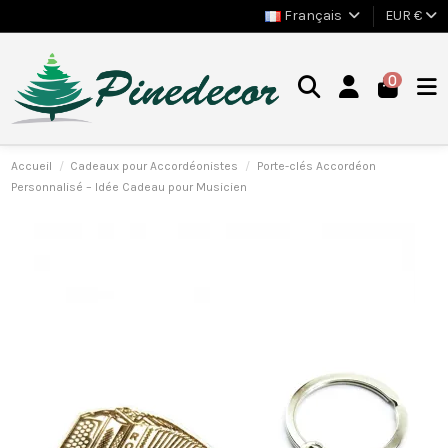
Français
EUR €
0
Accueil
Cadeaux pour Accordéonistes
Porte-clés Accordéon
Personnalisé – Idée Cadeau pour Musicien