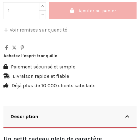
Ajouter au panier
Voir remises sur quantité
Quantité
Remise sur prix unitaire
Vous économisez
5
10%
3,50 €
Achetez l’esprit tranquille
10
20%
13,98 €
Paiement sécurisé et simple
20
25%
34,95 €
Livraison rapide et fiable
Déjà plus de 10 000 clients satisfaits
30
30%
62,91 €
Description
Un petit cadeau plein de caractère