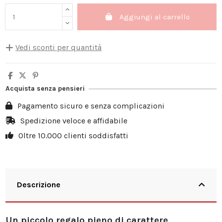
Aggiungi al carrello
Vedi sconti per quantità
Quantità
Sconto unità
Salva
5
10%
3,50 €
Acquista senza pensieri
10
20%
13,98 €
Pagamento sicuro e senza complicazioni
20
25%
34,95 €
Spedizione veloce e affidabile
Oltre 10.000 clienti soddisfatti
30
30%
62,91 €
Descrizione
Un piccolo regalo pieno di carattere