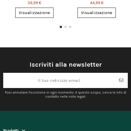
Personalizzato
Personalizzato – Regalo
39,99 €
44,99 €
per Musicisti
Visualizzazione
Visualizzazione
Iscriviti alla newsletter
Puoi annullare l'iscrizione in ogni momento. A questo scopo, cerca le info di
contatto nelle note legali.
Prodotti