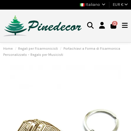
Italiano
EUR €
0
Home
Regali per Fisarmonicisti
Portachiavi a Forma di Fisarmonica
Personalizzato – Regalo per Musicisti