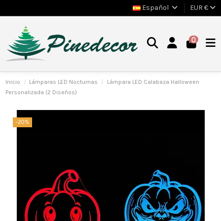
Español
EUR €
0
Inicio
Lámparas LED Nocturnas
Lámpara LED Calabaza Halloween
Personalizada (2 Diseños)
-20%