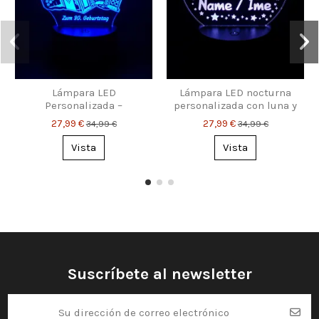
Lámpara LED
Lámpara LED nocturna
Personalizada –
personalizada con luna y
Acordeón con tu nombre
estrellas – con nombre
27,99 €
27,99 €
34,99 €
34,99 €
y texto
para niños
Vista
Vista
Suscríbete al newsletter