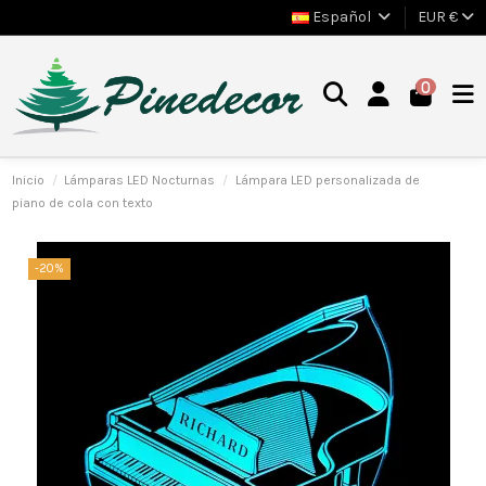
Español
EUR €
0
Inicio
Lámparas LED Nocturnas
Lámpara LED personalizada de
piano de cola con texto
-20%